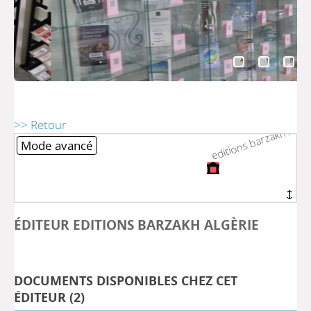
editions barzakh Algèr
editions barzakh Algèr
>> Retour
Mode avancé
ÉDITEUR EDITIONS BARZAKH ALGÈRIE
DOCUMENTS DISPONIBLES CHEZ CET
ÉDITEUR (
2
)