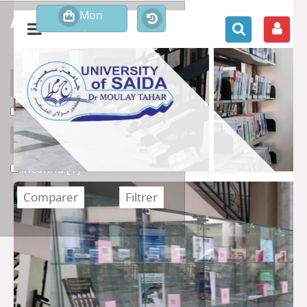
affiner ou comparer
Support
uu
uu
[1]
Section
inconnu
inconnu
[1]