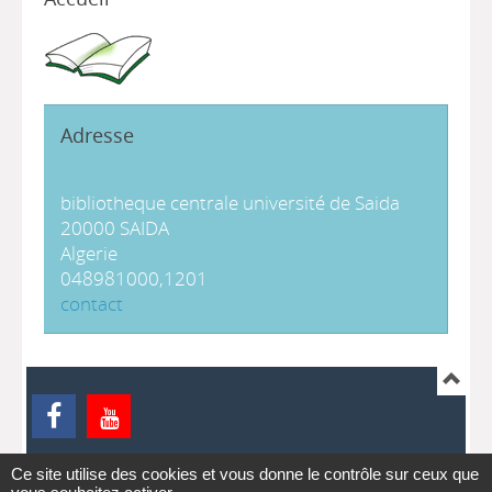
Adresse
bibliotheque centrale université de Saida
20000 SAIDA
Algerie
048981000,1201
contact
Ce site utilise des cookies et vous donne le contrôle sur ceux que
ontact
pmb