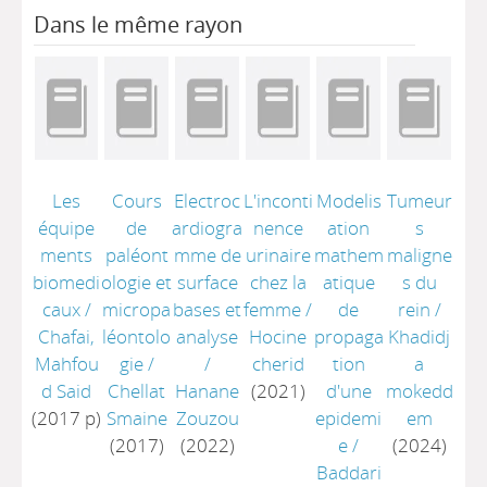
Dans le même rayon
Les
Cours
Electroc
L'inconti
Modelis
Tumeur
équipe
de
ardiogra
nence
ation
s
ments
paléont
mme de
urinaire
mathem
maligne
biomedi
ologie et
surface
chez la
atique
s du
caux
/
micropa
bases et
femme
/
de
rein
/
Chafai,
léontolo
analyse
Hocine
propaga
Khadidj
Mahfou
gie
/
/
cherid
tion
a
d Said
Chellat
Hanane
(2021)
d'une
mokedd
(2017 p)
Smaine
Zouzou
epidemi
em
(2017)
(2022)
e
/
(2024)
Baddari