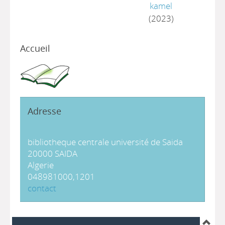
kamel
(2023)
Accueil
Adresse
bibliotheque centrale université de Saida
20000 SAIDA
Algerie
048981000,1201
contact