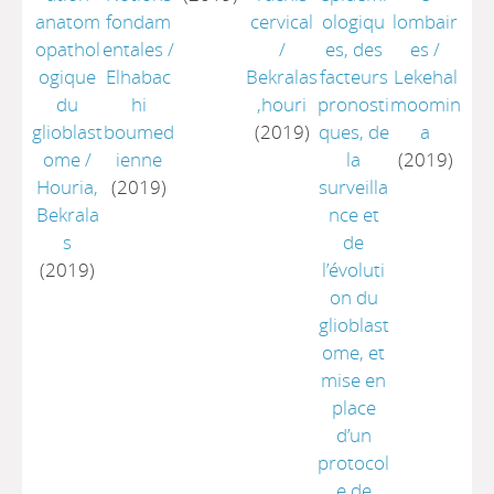
anatom
fondam
cervical
ologiqu
lombair
opathol
entales
/
/
es, des
es
/
ogique
Elhabac
Bekralas
facteurs
Lekehal
du
hi
,houri
pronosti
moomin
glioblast
boumed
(2019)
ques, de
a
ome
/
ienne
la
(2019)
Houria,
(2019)
surveilla
Bekrala
nce et
s
de
(2019)
l’évoluti
on du
glioblast
ome, et
mise en
place
d’un
protocol
e de