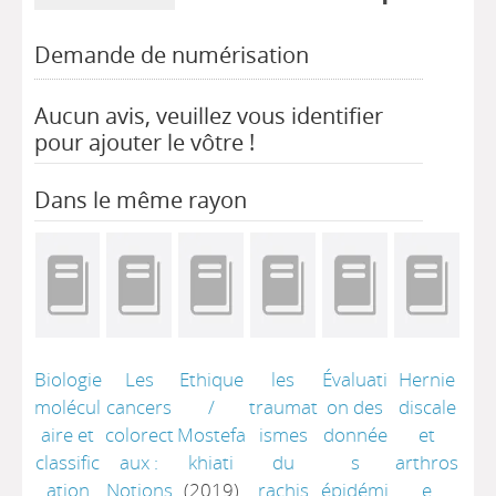
Demande de numérisation
Aucun avis, veuillez vous identifier
pour ajouter le vôtre !
Dans le même rayon
Biologie
Les
Ethique
les
Évaluati
Hernie
molécul
cancers
/
traumat
on des
discale
aire et
colorect
Mostefa
ismes
donnée
et
classific
aux :
khiati
du
s
arthros
ation
Notions
(2019)
rachis
épidémi
e