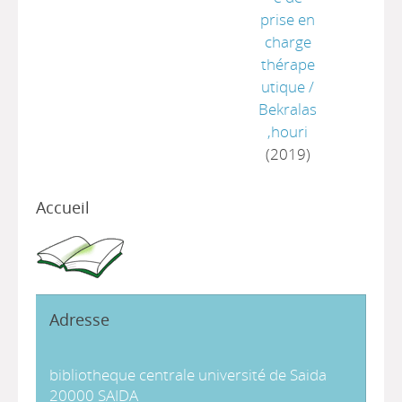
prise en
charge
thérape
utique
/
Bekralas
,houri
(2019)
Accueil
Adresse
bibliotheque centrale université de Saida
20000 SAIDA