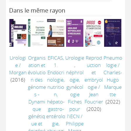
Dans le même rayon
Urologi
Organis
EFICAS,
Urologie
Reprod
Pneumo
e
/
ation et
1.
,
uction
logie
/
Morgan
évolutio
Endocri
néphrol
et
Charles-
(2016)
n des
nologie,
ogie,
embryol
Hugo
génome
nutritio
gynécol
ogie
/
Marque
s -
n,
ogie
Jean
tte
Dynami
hépato-
Fiches
Foucrier
(2022)
que
gastro-
pour
(2020)
génétiq
entérolo
l'iECN
/
ue et
gie,
Philippe
épigéné
chirurgi
Mertz