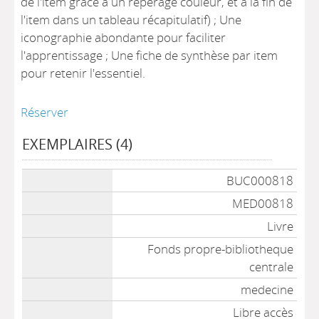
de l'item grâce à un repérage couleur, et à la fin de
l'item dans un tableau récapitulatif) ; Une
iconographie abondante pour faciliter
l'apprentissage ; Une fiche de synthèse par item
pour retenir l'essentiel.
Réserver
EXEMPLAIRES (4)
Liste des exemplaires
BUC000818
MED00818
Livre
Fonds propre-bibliotheque
centrale
medecine
Libre accès