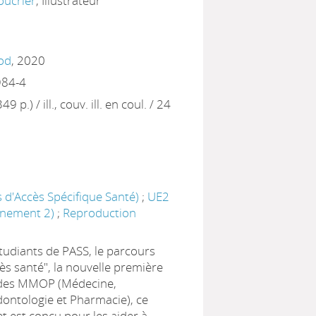
oucrier
, Illustrateur
nod
, 2020
984-4
 p.) / ill., couv. ill. en coul. / 24
 d'Accès Spécifique Santé)
;
UE2
ignement 2)
;
Reproduction
tudiants de PASS, le parcours
ès santé", la nouvelle première
udes MMOP (Médecine,
ontologie et Pharmacie), ce
 est conçu pour les aider à