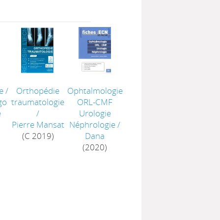
e
/
Orthopédie
Ophtalmologie
go
traumatologie
ORL-CMF
e
/
Urologie
Pierre Mansat
Néphrologie
/
(C 2019)
Dana
(2020)