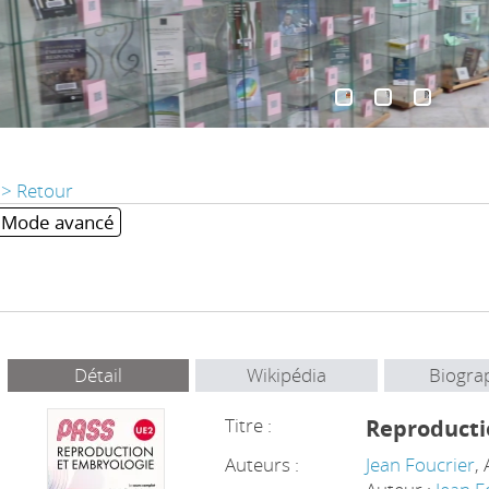
> Retour
Mode avancé
Détail
Wikipédia
Biogra
Titre :
Reproducti
Auteurs :
Jean Foucrier
,