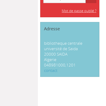
Mot de passe oublié ?
Adresse
bibliotheque centrale
université de Saida
20000 SAIDA
Algerie
048981000,1201
contact