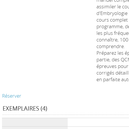
assimiler le c
d'Embryologie 
cours complet 
programme, des
les plus fréque
connaître, 10
comprendre.
Préparez les ép
partie, des Q
épreuves pour 
corrigés détai
en parfaite au
Réserver
EXEMPLAIRES (4)
Liste des exemplaires