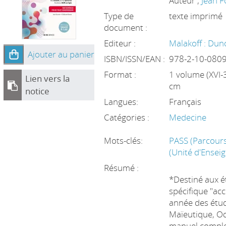
Auteur ;
Jean F
Type de
texte imprimé
document :
Editeur :
Malakoff : Du
Ajouter au panier
ISBN/ISSN/EAN :
978-2-10-080
Format :
1 volume (XVI-349
Lien vers la
cm
notice
Langues:
Français
Catégories :
Medecine
Mots-clés:
PASS (Parcours
(Unité d'Ense
Résumé :
*Destiné aux é
spécifique "acc
année des ét
Maïeutique, Od
manuel complet