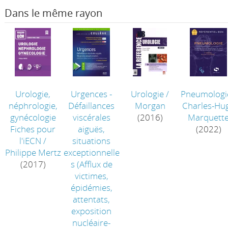
Dans le même rayon
Urologie,
Urgences -
Urologie
/
Pneumologi
néphrologie,
Défaillances
Morgan
Charles-Hu
gynécologie
viscérales
(2016)
Marquett
Fiches pour
aiguës,
(2022)
l'iECN
/
situations
Philippe Mertz
exceptionnelle
(2017)
s (Afflux de
victimes,
épidémies,
attentats,
exposition
nucléaire-