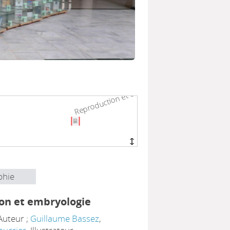
Reproduction et embryologie (9...
Reproduction et embryologie (9...
phie
on et embryologie
 Auteur ;
Guillaume Bassez
,