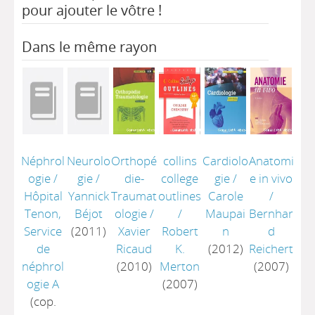
pour ajouter le vôtre !
Dans le même rayon
Néphrol
Neurolo
Orthopé
collins
Cardiolo
Anatomi
ogie
/
gie
/
die-
college
gie
/
e in vivo
Hôpital
Yannick
Traumat
outlines
Carole
/
Tenon,
Béjot
ologie
/
/
Maupai
Bernhar
Service
(2011)
Xavier
Robert
n
d
de
Ricaud
K.
(2012)
Reichert
néphrol
(2010)
Merton
(2007)
ogie A
(2007)
(cop.