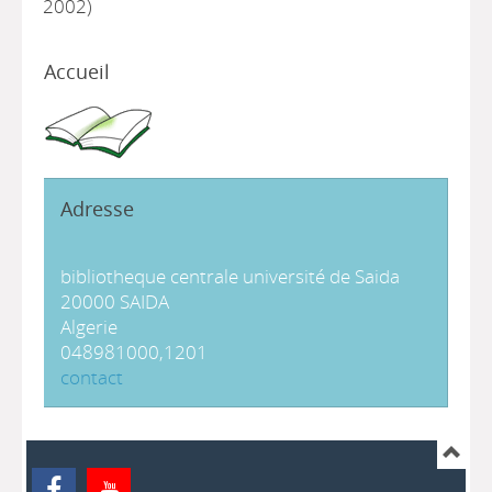
2002)
Accueil
Adresse
bibliotheque centrale université de Saida
20000 SAIDA
Algerie
048981000,1201
contact