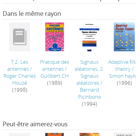
Dans le même rayon
T 2. Les
Pratique des
Signaux
Adaptive fil
antennes
/
antennes
/
aléatoires, 2.
theory
/
Roger Charles
Guillbert CH
Signaux
Simon hayk
Houzé
(1989)
aléatoires
/
(1996)
(1998)
Bernard
Picinbono
(1994)
Peut-être aimerez-vous