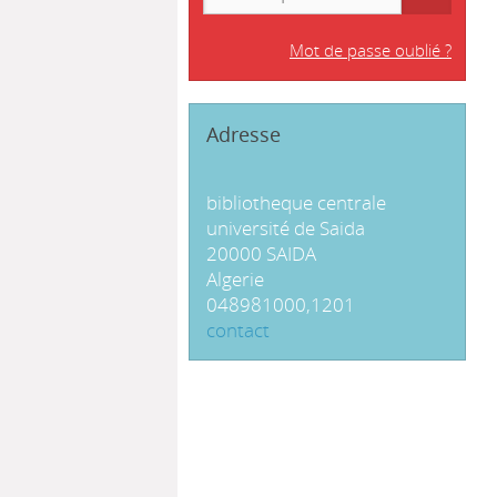
Mot de passe oublié ?
Adresse
bibliotheque centrale
université de Saida
20000 SAIDA
Algerie
048981000,1201
contact