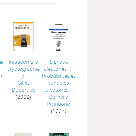
ter
Initiation à la
Signaux
cryptographie
aléatoires, 1.
in
/
Probabilités et
Gilles
variables
Dubertret
aléatoires
/
(2002)
Bernard
Picinbono
(1997)