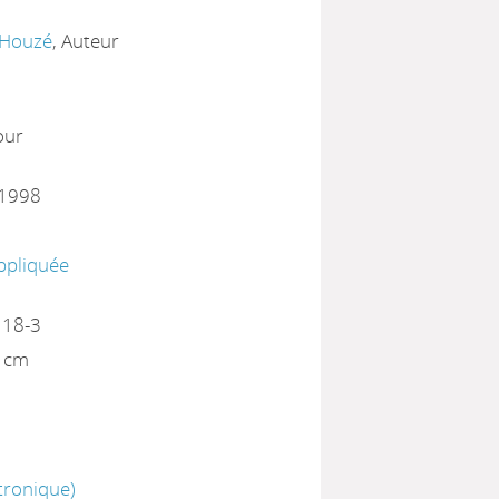
 Houzé
, Auteur
our
 1998
ppliquée
118-3
7 cm
tronique)