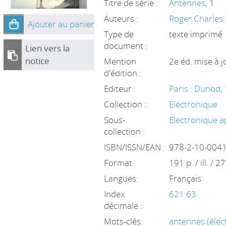
Titre de série :
Antennes
, 1
Auteurs :
Roger Charles
Ajouter au panier
Type de
texte imprimé
document :
Lien vers la
notice
Mention
2e éd. mise à j
d'édition :
Editeur :
Paris : Dunod
,
Collection :
Electronique
Sous-
Electronique a
collection :
ISBN/ISSN/EAN :
978-2-10-004
Format :
191 p. / ill. / 2
Langues:
Français
Index.
621.63
décimale :
Mots-clés:
antennes (élec