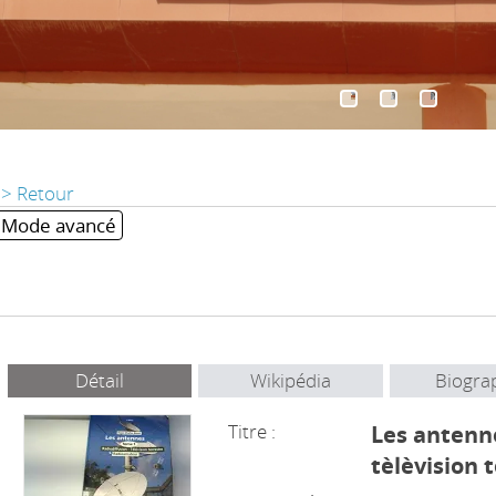
> Retour
Mode avancé
Détail
Wikipédia
Biogra
Titre :
Les antenne
tèlèvision 