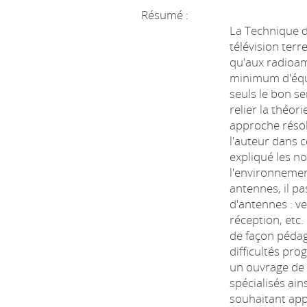
Résumé :
La Technique d
télévision terre
qu'aux radioam
minimum d'éq
seuls le bon s
relier la théori
approche réso
l'auteur dans c
expliqué les n
l'environneme
antennes, il pa
d'antennes : ve
réception, etc
de façon pédag
difficultés pro
un ouvrage de 
spécialisés ain
souhaitant app