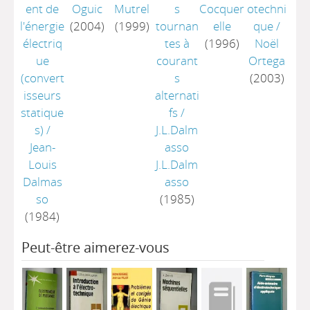
ent de
Oguic
Mutrel
s
Cocquer
otechni
l'énergie
(2004)
(1999)
tournan
elle
que
/
électriq
tes à
(1996)
Noël
ue
courant
Ortega
(convert
s
(2003)
isseurs
alternati
statique
fs
/
s)
/
J.L.Dalm
Jean-
asso
Louis
J.L.Dalm
Dalmas
asso
so
(1985)
(1984)
Peut-être aimerez-vous