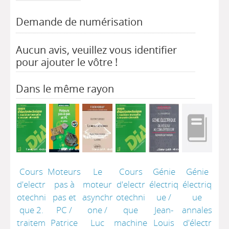
Demande de numérisation
Aucun avis, veuillez vous identifier
pour ajouter le vôtre !
Dans le même rayon
Cours
Moteurs
Le
Cours
Génie
Génie
d'electr
pas à
moteur
d'electr
électriq
électriq
otechni
pas et
asynchr
otechni
ue
/
ue
que 2.
PC
/
one
/
que
Jean-
annales
traitem
Patrice
Luc
machine
Louis
d'électr