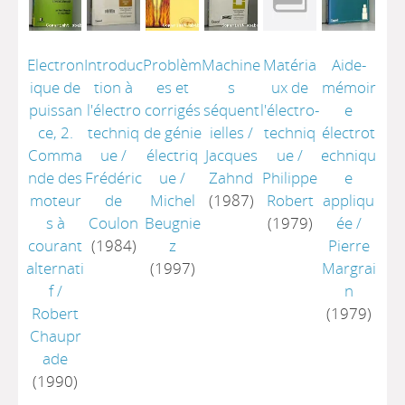
Electron
Introduc
Problèm
Machine
Matéria
Aide-
ique de
tion à
es et
s
ux de
mémoir
puissan
l'électro
corrigés
séquent
l'électro-
e
ce, 2.
techniq
de génie
ielles
/
techniq
électrot
Comma
ue
/
électriq
Jacques
ue
/
echniqu
nde des
Frédéric
ue
/
Zahnd
Philippe
e
moteur
de
Michel
(1987)
Robert
appliqu
s à
Coulon
Beugnie
(1979)
ée
/
courant
(1984)
z
Pierre
alternati
(1997)
Margrai
f
/
n
Robert
(1979)
Chaupr
ade
(1990)