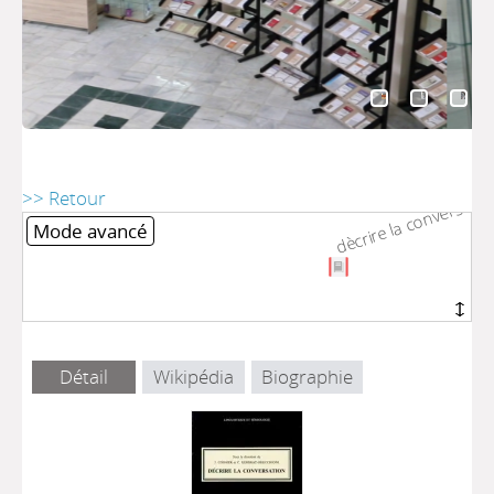
dècrire la conversatio
dècrire la conversatio
>> Retour
Mode avancé
Détail
Wikipédia
Biographie