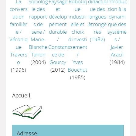
La
Sociolog
Paysage
Robotiq
didactiq
Introduc
convers
ie des
et
ue
ue des
tion à la
ation
rapport
dévelop
industri
langues
dynami
familièr
s de
pement
elle et
ètrongè
que des
e
/
sexe
/
durable
choix
res
système
Véroniq
Marie-
/
d'investi
(1982)
s
/
ue
Blanche
Constan
ssement
Javier
Travers
Tahon
ce de
/
Aracil
o
(2004)
Gourcy
Yves
(1984)
(1996)
(2012)
Bouchut
(1985)
Accueil
Adresse