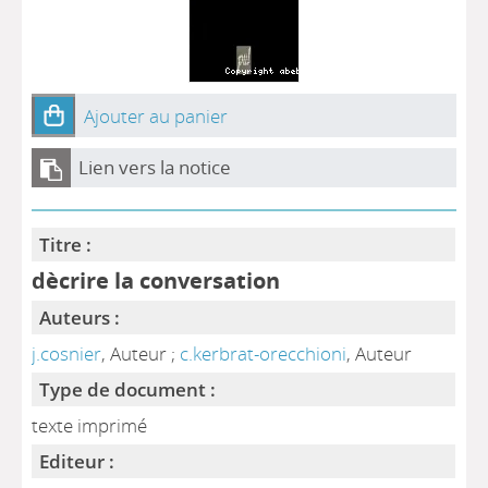
Ajouter au panier
Lien vers la notice
Titre :
dècrire la conversation
Auteurs :
j.cosnier
, Auteur ;
c.kerbrat-orecchioni
, Auteur
Type de document :
texte imprimé
Editeur :