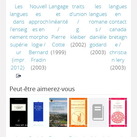
Les
Nouvell
Langage
traits
les
langues
langues
es
et
d'union
langues
en
dans
approch
linéarité
/
romane
contact
l'enseig
es en
/
g.
s
/
canada
nement
morpho
Pierre
kleiber
danièle
bretagn
supérie
logie
/
Cotte
(2002)
godard
e
/
ur
Bernard
(1999)
(2003)
christia
(impr.
Fradin
n lery
2012)
(2003)
(2003)
Peut-être aimerez-vous