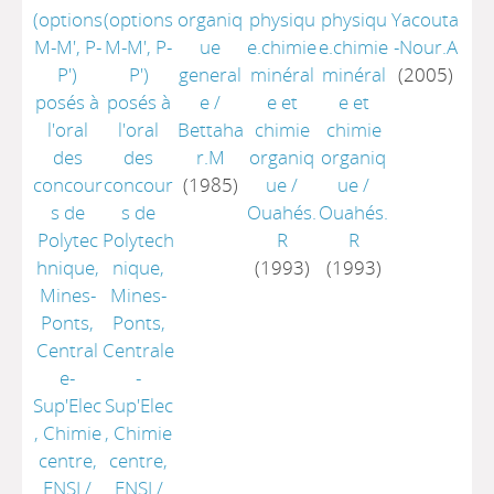
(options
(options
organiq
physiqu
physiqu
Yacouta
M-M', P-
M-M', P-
ue
e.chimie
e.chimie
-Nour.A
P')
P')
general
minéral
minéral
(2005)
posés à
posés à
e
/
e et
e et
l'oral
l'oral
Bettaha
chimie
chimie
des
des
r.M
organiq
organiq
concour
concour
(1985)
ue
/
ue
/
s de
s de
Ouahés.
Ouahés.
Polytec
Polytech
R
R
hnique,
nique,
(1993)
(1993)
Mines-
Mines-
Ponts,
Ponts,
Central
Centrale
e-
-
Sup'Elec
Sup'Elec
, Chimie
, Chimie
centre,
centre,
ENSI
/
ENSI
/