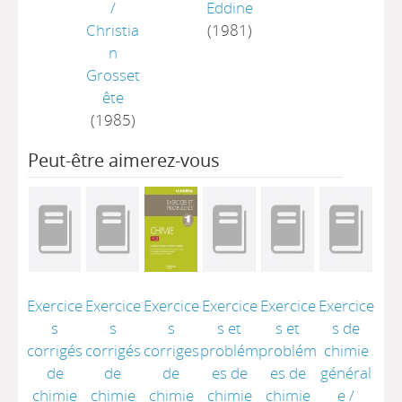
/
Eddine
Christia
(1981)
n
Grosset
ête
(1985)
Peut-être aimerez-vous
Exercice
Exercice
Exercice
Exercice
Exercice
Exercice
s
s
s
s et
s et
s de
corrigés
corrigés
corriges
problém
problém
chimie
de
de
de
es de
es de
général
chimie
chimie
chimie
chimie
chimie
e
/