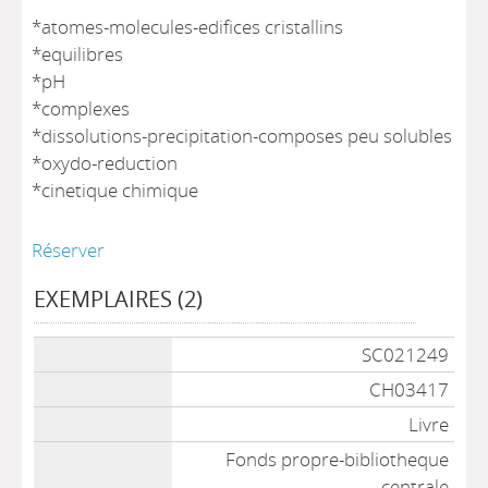
*atomes-molecules-edifices cristallins
*equilibres
*pH
*complexes
*dissolutions-precipitation-composes peu solubles
*oxydo-reduction
*cinetique chimique
Réserver
EXEMPLAIRES (2)
Liste des exemplaires
SC021249
CH03417
Livre
Fonds propre-bibliotheque
centrale