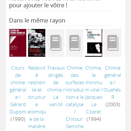
pour ajouter le vôtre !
Dans le même rayon
Cours
Relativit
Travaux
Chimie
Chimie,
Chimie
de
é
dirigés
des
le
général
chimie
restrein
de
surfaces
minimu
e
/
général
te et
chimie
/
introduc
m vital
/
Ouahés.
e
/
structur
Le
tion a la
Jacques
R
Gérard
e
van.M
catalyse
Le
(2003)
Dupont
atomiqu
/
Coarer
(1990)
e de la
Chitour.
(1994)
matière
Semche