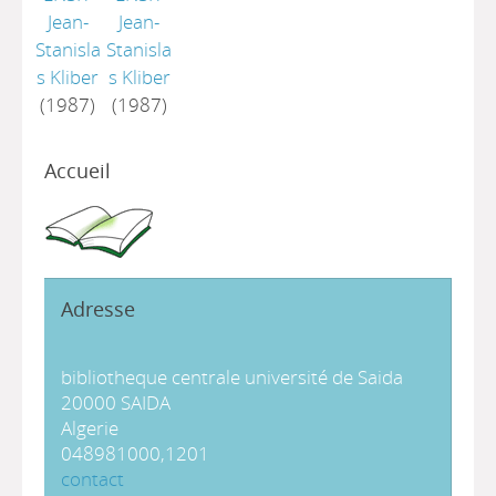
Jean-
Jean-
Stanisla
Stanisla
s Kliber
s Kliber
(1987)
(1987)
Accueil
Adresse
bibliotheque centrale université de Saida
20000 SAIDA
Algerie
048981000,1201
contact