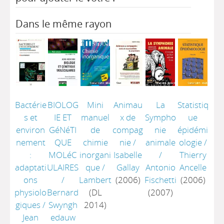
Dans le même rayon
Bactérie
BIOLOG
Mini
Animau
La
Statistiq
s et
IE ET
manuel
x de
Sympho
ue
environ
GéNéTI
de
compag
nie
épidémi
nement
QUE
chimie
nie
/
animale
ologie
/
:
MOLéC
inorgani
Isabelle
/
Thierry
adaptati
ULAIRES
que
/
Gallay
Antonio
Ancelle
ons
/
Lambert
(2006)
Fischetti
(2006)
physiolo
Bernard
(DL
(2007)
giques
/
Swyngh
2014)
Jean
edauw