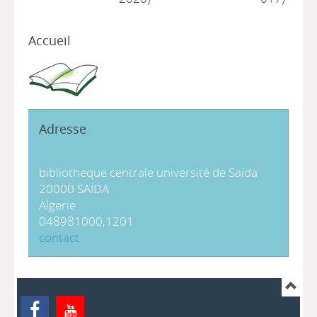
Accueil
Adresse
bibliotheque centrale université de Saida
20000 SAIDA
Algerie
048981000,1201
contact