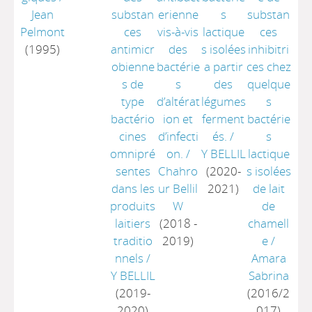
Jean
substan
erienne
s
substan
Pelmont
ces
vis-à-vis
lactique
ces
(1995)
antimicr
des
s isolées
inhibitri
obienne
bactérie
a partir
ces chez
s de
s
des
quelque
type
d’altérat
légumes
s
bactério
ion et
ferment
bactérie
cines
d’infecti
és.
/
s
omnipré
on.
/
Y BELLIL
lactique
sentes
Chahro
(2020-
s isolées
dans les
ur Bellil
2021)
de lait
produits
W
de
laitiers
(2018 -
chamell
traditio
2019)
e
/
nnels
/
Amara
Y BELLIL
Sabrina
(2019-
(2016/2
2020)
017)