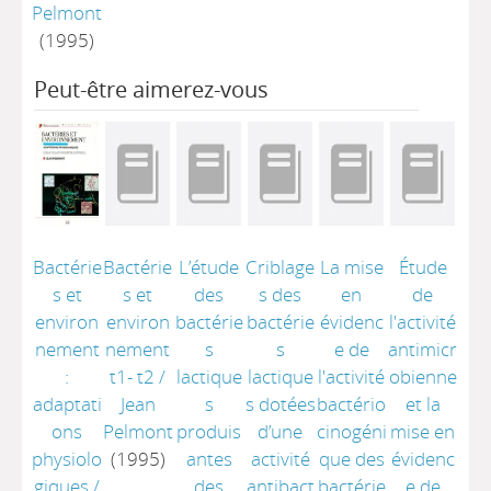
Pelmont
(1995)
Peut-être aimerez-vous
Bactérie
Bactérie
L’étude
Criblage
La mise
Étude
s et
s et
des
s des
en
de
environ
environ
bactérie
bactérie
évidenc
l'activité
nement
nement
s
s
e de
antimicr
:
t1- t2
/
lactique
lactique
l'activité
obienne
adaptati
Jean
s
s dotées
bactério
et la
ons
Pelmont
produis
d’une
cinogéni
mise en
physiolo
(1995)
antes
activité
que des
évidenc
giques
/
des
antibact
bactérie
e de