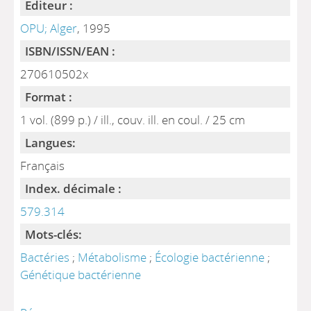
Editeur :
OPU; Alger
, 1995
ISBN/ISSN/EAN :
270610502x
Format :
1 vol. (899 p.) / ill., couv. ill. en coul. / 25 cm
Langues:
Français
Index. décimale :
579.314
Mots-clés:
Bactéries
;
Métabolisme
;
Écologie bactérienne
;
Génétique bactérienne