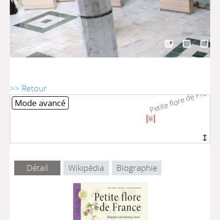
Petite flore de France 
Petite flore de France 
>> Retour
Mode avancé
Détail
Wikipédia
Biographie