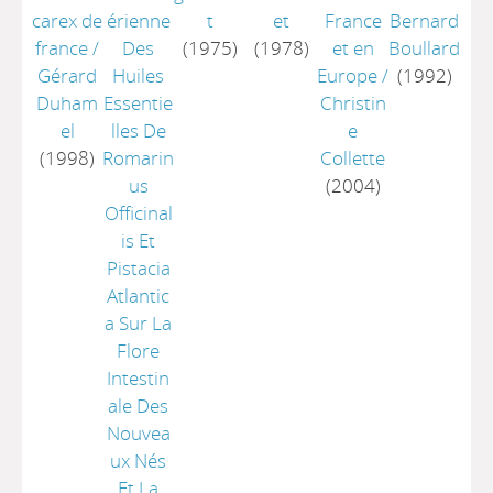
carex de
érienne
t
et
France
Bernard
france
/
Des
(1975)
(1978)
et en
Boullard
Gérard
Huiles
Europe
/
(1992)
Duham
Essentie
Christin
el
lles De
e
(1998)
Romarin
Collette
us
(2004)
Officinal
is Et
Pistacia
Atlantic
a Sur La
Flore
Intestin
ale Des
Nouvea
ux Nés
Et La