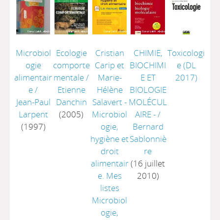
Microbiol
Ecologie
Cristian
CHIMIE,
Toxicologi
ogie
comporte
Carip et
BIOCHIMI
e
(DL
alimentair
mentale
/
Marie-
E ET
2017)
e
/
Etienne
Hélène
BIOLOGIE
Jean-Paul
Danchin
Salavert -
MOLÉCUL
Larpent
(2005)
Microbiol
AIRE -
/
(1997)
ogie,
Bernard
hygiène et
Sablonniè
droit
re
alimentair
(16 juillet
e. Mes
2010)
listes
Microbiol
ogie,