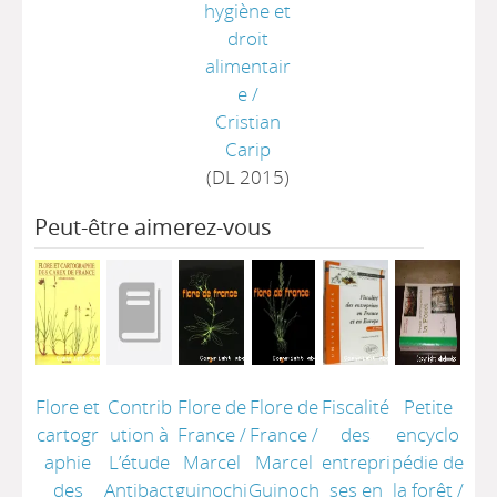
hygiène et
droit
alimentair
e
/
Cristian
Carip
(DL 2015)
Peut-être aimerez-vous
Flore et
Contrib
Flore de
Flore de
Fiscalité
Petite
cartogr
ution à
France
/
France
/
des
encyclo
aphie
L’étude
Marcel
Marcel
entrepri
pédie de
des
Antibact
guinochi
Guinoch
ses en
la forêt
/