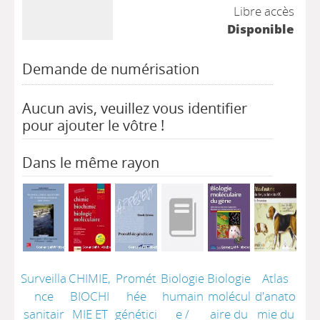
Libre accès
Disponible
Demande de numérisation
Aucun avis, veuillez vous identifier
pour ajouter le vôtre !
Dans le même rayon
Surveilla
CHIMIE,
Promét
Biologie
Biologie
Atlas
nce
BIOCHI
hée
humain
molécul
d'anato
sanitair
MIE ET
génétici
e
/
aire du
mie du