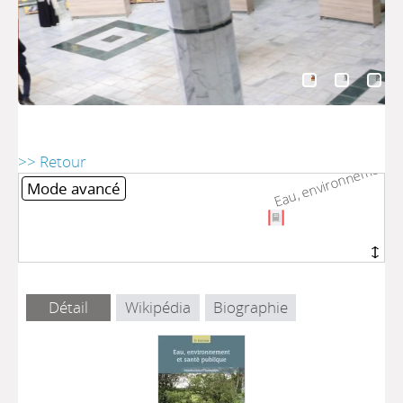
Eau, environnement et
Eau, environnement et
>> Retour
Mode avancé
Détail
Wikipédia
Biographie