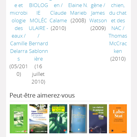
e et
BIOLOG
en
/
Elaine N.
gène
/
chien,
microbi
IE
Claude
Marieb
James
du chat
ologie
MOLÉC
Calame
(2008)
Watson
et des
des
ULAIRE -
(2010)
(2009)
NAC
/
eaux
/
/
Thomas
Camille
Bernard
McCrac
Delarra
Sablonn
ken
s
ière
(2010)
(05/201
(16
0)
juillet
2010)
Peut-être aimerez-vous