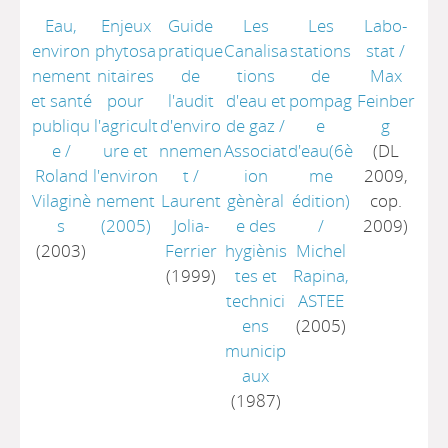
Eau,
Enjeux
Guide
Les
Les
Labo-
environ
phytosa
pratique
Canalisa
stations
stat
/
nement
nitaires
de
tions
de
Max
et santé
pour
l'audit
d'eau et
pompag
Feinber
publiqu
l'agricult
d'enviro
de gaz
/
e
g
e
/
ure et
nnemen
Associat
d'eau(6è
(DL
Roland
l'environ
t
/
ion
me
2009,
Vilaginè
nement
Laurent
gènèral
édition)
cop.
s
(2005)
Jolia-
e des
/
2009)
(2003)
Ferrier
hygiènis
Michel
(1999)
tes et
Rapina,
technici
ASTEE
ens
(2005)
municip
aux
(1987)