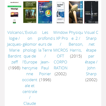
Volcano
L'Evoluti
Les
Window
Physiqu
Visual C
logie
/
on
profond
s XP Pro
e. 2
/
Sharp
Jacques-
géomor
eurs de
/
Benson,
.net
Marie
phologi
la Terre
MICROS
Harris,
étape
Bardint
que de
/
OFT
(2015)
par
zeff
l'Europe
Jean-
CORPO
étape
/
(1998)
hercynie
Paul
RATION
John
nne
Poirier
(2002)
Sharp
occident
(1996)
(2002)
ale et
centrale
/
Claude