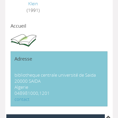
Klein
(1991)
Accueil
Adresse
bibliotheque centrale université de Saida
20000 SAIDA
Algerie
048981000,1201
contact