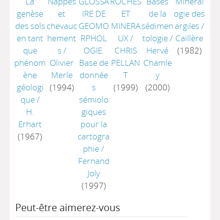
La
Nappes
GLOSSA
ROCHES
Bases
Minéral
genèse
et
IRE DE
ET
de la
ogie des
des sols
chevauc
GEOMO
MINERA
sédimen
argiles
/
en tant
hement
RPHOL
UX
/
tologie
/
Caillère
que
s
/
OGIE.
CHRIS
Hervé
(1982)
phénom
Olivier
Base de
PELLAN
Chamle
ène
Merle
donnée
T
y
géologi
(1994)
s
(1999)
(2000)
que
/
sémiolo
H.
giques
Erhart
pour la
(1967)
cartogra
phie
/
Fernand
Joly
(1997)
Peut-être aimerez-vous