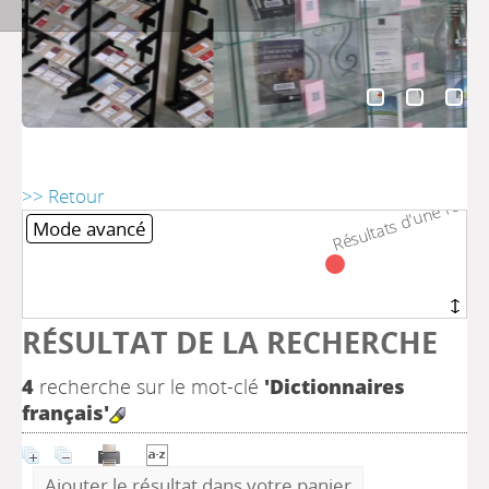
Résultats d'une recher
Résultats d'une recher
>> Retour
Mode avancé
RÉSULTAT DE LA RECHERCHE
4
recherche sur le mot-clé
'Dictionnaires
français'
Ajouter le résultat dans votre panier