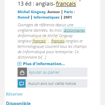
13 éd : anglais-
français
|
Michel Ginguay
, Auteur
Paris :
|
|
Dunod
Informatiques
2001
Ouvrages de référence depuis une
vingtaine dannées, les trois
dictionnaires
dinformatique de Michel Ginguay
(anglais/
français
,
français
/anglais et
terminologique) couvrent tous les champs
de linformatique pour lentreprise. Ce
dictionnaire bi[...]
Plus d'information...
Ajouter au panier
Aucun avis sur cette notice.
Réserver
Disponible