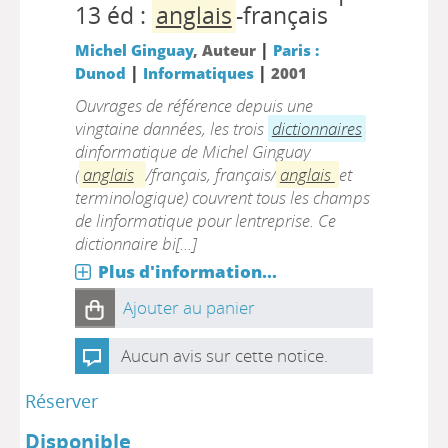
13 éd :
anglais
-français
|
Michel Ginguay
, Auteur
Paris :
|
|
Dunod
Informatiques
2001
Ouvrages de référence depuis une
vingtaine dannées, les trois
dictionnaires
dinformatique de Michel Ginguay
(
anglais
/français, français/
anglais
et
terminologique) couvrent tous les champs
de linformatique pour lentreprise. Ce
dictionnaire bi[...]
Plus d'information...
Ajouter au panier
Aucun avis sur cette notice.
Réserver
Disponible