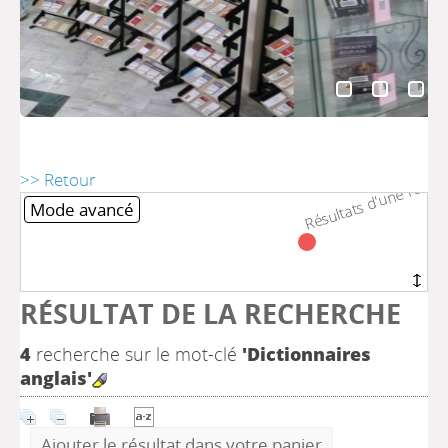
Résultats d'une recher
Résultats d'une recher
>> Retour
Mode avancé
RÉSULTAT DE LA RECHERCHE
4
recherche sur le mot-clé
'Dictionnaires
anglais'
Ajouter le résultat dans votre panier