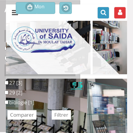
affiner ou comparer
Support
1
1
[3]
Livre
Livre
[1]
Section
27
27
[3]
29
29
[2]
biologie
biologie
[1]