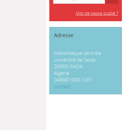
Mot de passe oublié ?
Adresse
bibliotheque centrale
université de Saida
20000 SAIDA
Algerie
048981000,1201
contact