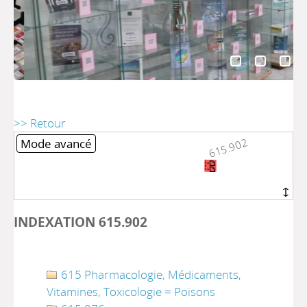
>> Retour
615.902
615.902
Mode avancé
INDEXATION 615.902
615 Pharmacologie, Médicaments,
Vitamines, Toxicologie = Poisons