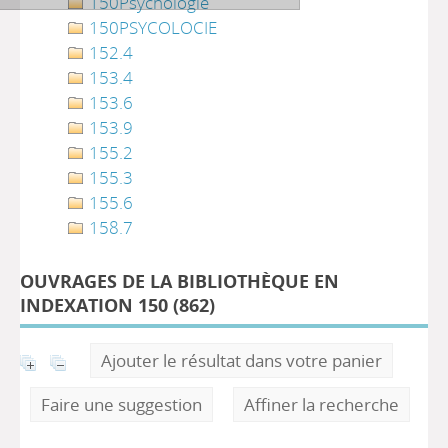
150Psychologie
150PSYCOLOCIE
152.4
153.4
153.6
153.9
155.2
155.3
155.6
158.7
OUVRAGES DE LA BIBLIOTHÈQUE EN
INDEXATION 150 (
862
)
Ajouter le résultat dans votre panier
Faire une suggestion
Affiner la recherche