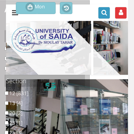
affiner ou comparer
Support
1
1
[835]
Livre
Livre
[39]
uu
uu
[8]
Section
12
12
[831]
13
13
[4]
20
20
[2]
23
23
[1]
25
25
[3]