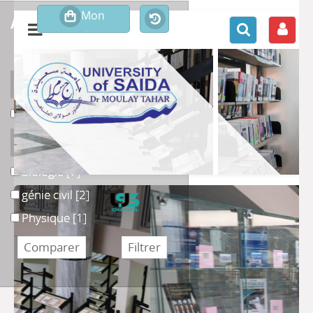
affiner ou comparer
Support
Livre
Livre
[9]
Section
biologie
biologie
[7]
génie civil
génie civil
[2]
Physique
Physique
[1]