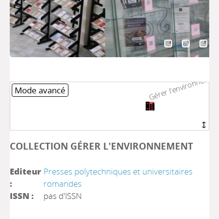
Gérer l'environnemen
Gérer l'environnemen
Mode avancé
COLLECTION GÉRER L'ENVIRONNEMENT
Editeur
Presses polytechniques et universitaires
:
romandes
ISSN :
pas d'ISSN