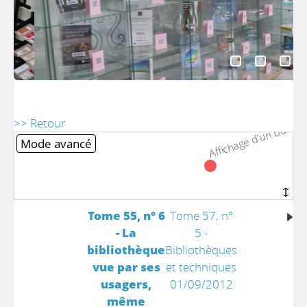
>> Retour
Affichage d'un bulleti
Affichage d'un bulleti
Mode avancé
Tome 55, n° 6
Tome 57, n°
- La
5 -
bibliothèque
Bibliothèques
vue par ses
et techniques
usagers,
01/09/2012
même