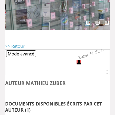
>> Retour
Zuber, Mathieu
Zuber, Mathieu
Mode avancé
AUTEUR MATHIEU ZUBER
DOCUMENTS DISPONIBLES ÉCRITS PAR CET
AUTEUR (
1
)