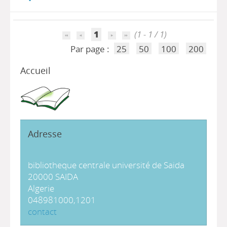
1
(1 - 1 / 1)
Par page :
25
50
100
200
Accueil
Adresse
bibliotheque centrale université de Saida
20000 SAIDA
Algerie
048981000,1201
contact