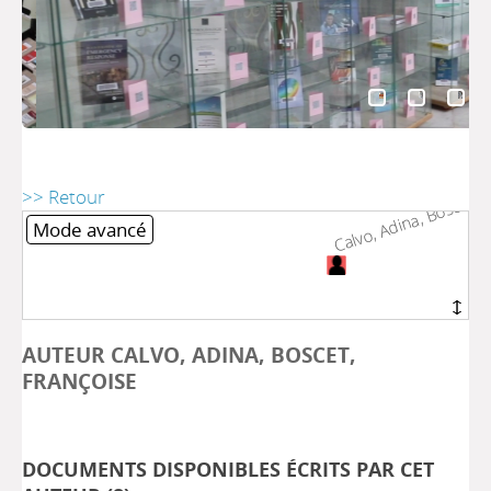
Calvo, Adina, Boscet, F
Calvo, Adina, Boscet, F
>> Retour
Mode avancé
AUTEUR CALVO, ADINA, BOSCET,
FRANÇOISE
DOCUMENTS DISPONIBLES ÉCRITS PAR CET