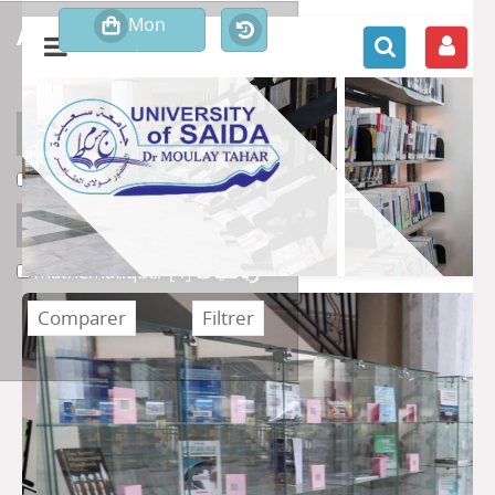
affiner ou comparer
Support
Livre
Livre
[4]
Section
mathématique/ رياضيات
[4]
mathématique/ رياضيات