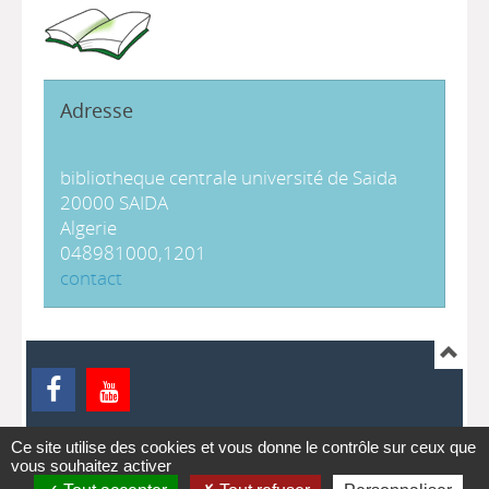
Adresse
bibliotheque centrale université de Saida
20000 SAIDA
Algerie
048981000,1201
contact
Ce site utilise des cookies et vous donne le contrôle sur ceux que
ontact
pmb
vous souhaitez activer